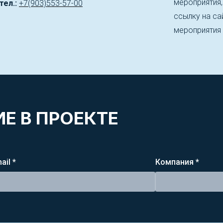
мероприятия
тел.:
+7(903)553-57-00
ссылку на сай
мероприятия
Е В ПРОЕКТЕ
ail *
Компания *