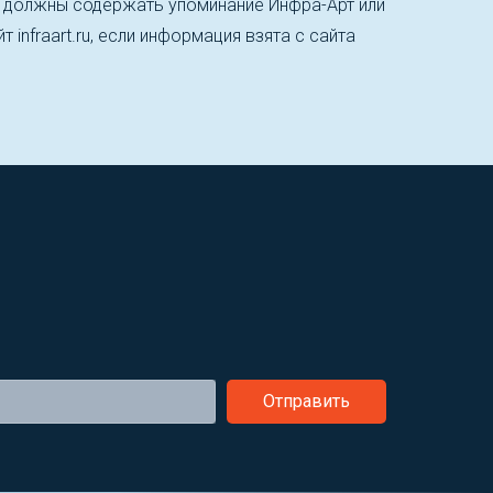
, должны содержать упоминание Инфра-Арт или
т infraart.ru, если информация взята с сайта
Отправить