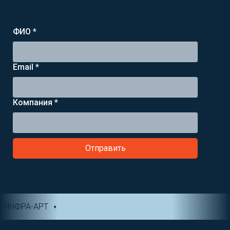
ФИО *
Email *
Компания *
Отправить
ИНФРА-АРТ