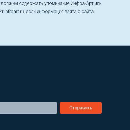
, должны содержать упоминание Инфра-Арт или
т infraart.ru, если информация взята с сайта
Отправить