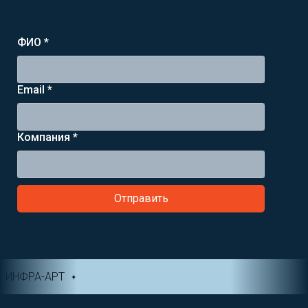
ФИО *
Email *
Компания *
Отправить
ИНФРА-АРТ