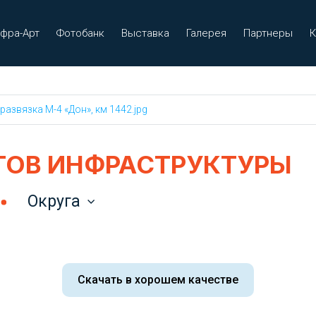
фра-Арт
Фотобанк
Выставка
Галерея
Партнеры
К
азвязка М-4 «Дон», км 1442.jpg
ТОВ ИНФРАСТРУКТУРЫ
Округа
Скачать в хорошем качестве