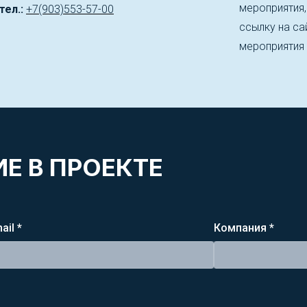
мероприятия
тел.:
+7(903)553-57-00
ссылку на сай
мероприятия
Е В ПРОЕКТЕ
ail *
Компания *