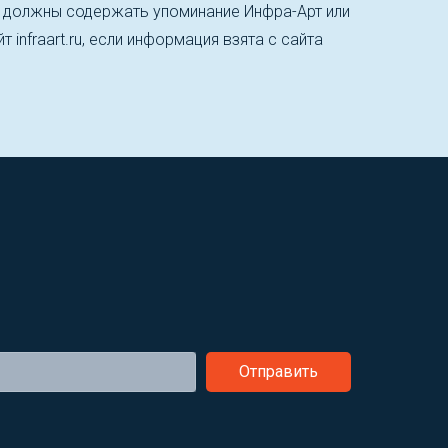
, должны содержать упоминание Инфра-Арт или
т infraart.ru, если информация взята с сайта
Отправить