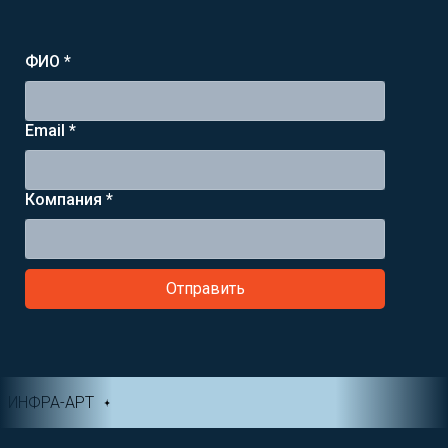
ФИО *
Email *
Компания *
Отправить
ИНФРА-АРТ