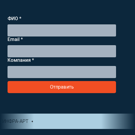
ФИО *
Email *
Компания *
Отправить
ИНФРА-АРТ