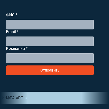
ФИО *
Email *
Компания *
Отправить
ИНФРА-АРТ