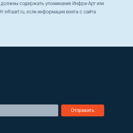
, должны содержать упоминание Инфра-Арт или
т infraart.ru, если информация взята с сайта
Отправить