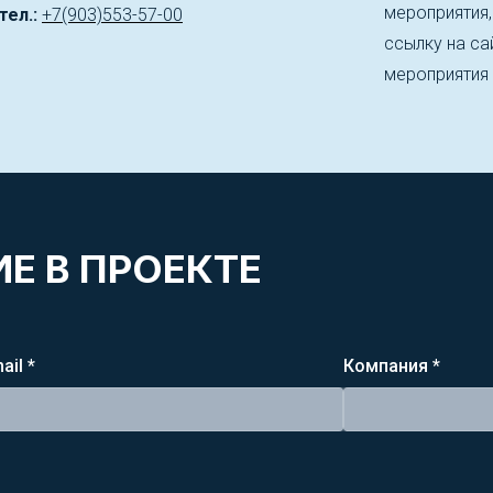
мероприятия
тел.:
+7(903)553-57-00
ссылку на сай
мероприятия
Е В ПРОЕКТЕ
ail *
Компания *