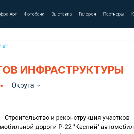
фра-Арт
Фотобанк
Выставка
Галерея
Партнеры
К
пий"
ТОВ ИНФРАСТРУКТУРЫ
Округа
Строительство и реконструкция участков
мобильной дороги Р-22 "Каспий" автомоби