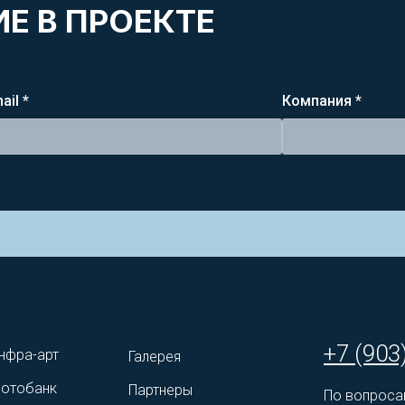
Е В ПРОЕКТЕ
ail *
Компания *
+7 (903
нфра-арт
Галерея
отобанк
Партнеры
По вопроса