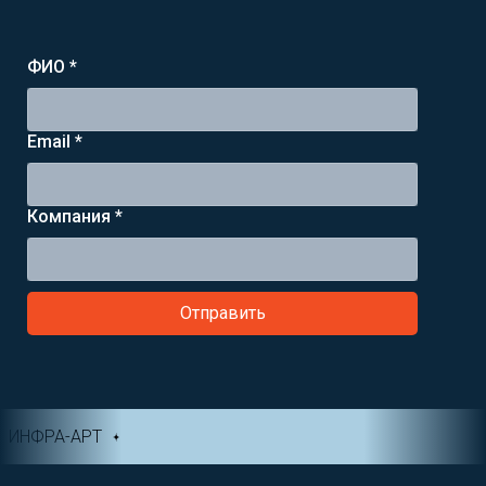
ФИО *
Email *
Компания *
Отправить
ИНФРА-АРТ