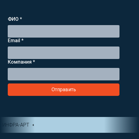
ФИО *
Email *
Компания *
Отправить
ИНФРА-АРТ