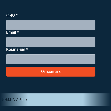
ФИО *
Email *
Компания *
Отправить
ИНФРА-АРТ