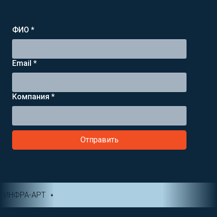
ФИО *
Email *
Компания *
Отправить
ИНФРА-АРТ